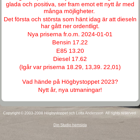
glada och positiva, ser fram emot ett nytt år med
många möjligheter.
Det första och största som hänt idag är att dieseln
har gått ner ordentligt.
Nya priserna fr.o.m. 2024-01-01
Bensin 17.22
E85 13.20
Diesel 17.62
(Igår var priserna 18.29, 13,39. 22,01)
Vad hände på Högbystoppet 2023?
Nytt år, nya utmaningar!
Copyright © 2003-2008 Högbystoppet och Lotta Andersson All rights reserved.
Din Studio hemsida