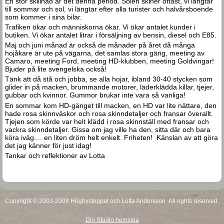
En stor skillnad är det denna period. Solen skiner oftast, vi längtar
till sommar och sol, vi längtar efter alla turister och halvårsboende
som kommer i sina bilar.
Trafiken ökar och människorna ökar. Vi ökar antalet kunder i
butiken. Vi ökar antalet litrar i försäljning av bensin, diesel och E85.
Maj och juni månad är också de månader på året då många
hojåkare är ute på vägarna, det samlas stora gäng, meeting av
Camaro, meeting Ford, meeting HD-klubben, meeting Goldvingar!
Bjuder på lite svengelska också!
Tänk att då stå och jobba, se alla hojar, ibland 30-40 stycken som
glider in på macken, brummande motorer, läderklädda killar, tjejer,
gubbar och kvinnor. Gummor brukar inte vara så vanliga!
En sommar kom HD-gänget till macken, en HD var lite nättare, den
hade rosa skinnväskor och rosa skinndetaljer och fransar överallt.
Tjejen som körde var helt klädd i rosa skinnställ med fransar och
vackra skinndetaljer. Gissa om jag ville ha den, sitta där och bara
köra iväg.... en liten dröm helt enkelt. Friheten! Känslan av att göra
det jag känner för just idag!
Tankar och reflektioner av Lotta
Copyright © 2003-2008 Högbystoppet och Lotta Andersson All rights reserved.
Din Studio hemsida