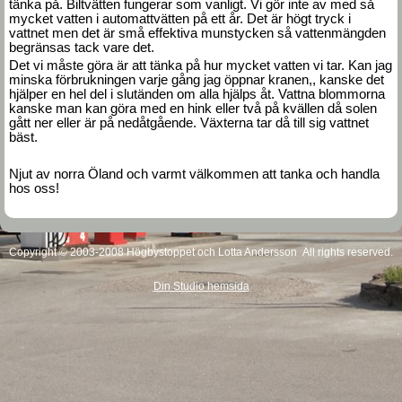
tänka på. Biltvätten fungerar som vanligt. Vi gör inte av med så
mycket vatten i automattvätten på ett år. Det är högt tryck i
vattnet men det är små effektiva munstycken så vattenmängden
begränsas tack vare det.
Det vi måste göra är att tänka på hur mycket vatten vi tar. Kan jag
minska förbrukningen varje gång jag öppnar kranen,, kanske det
hjälper en hel del i slutänden om alla hjälps åt. Vattna blommorna
kanske man kan göra med en hink eller två på kvällen då solen
gått ner eller är på nedåtgående. Växterna tar då till sig vattnet
bäst.
Njut av norra Öland och varmt välkommen att tanka och handla
hos oss!
Copyright © 2003-2008 Högbystoppet och Lotta Andersson All rights reserved.
Din Studio hemsida