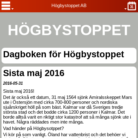
Högbystoppet AB
HÖGBYSTOPPET
Dagboken för Högbystoppet
Sista maj 2016
2016-05-31
Sista maj 2016!
Det är också ett datum, 31 maj 1564 sjönk Amiralsskeppet Mars
ute i Östersjön med cirka 700-800 personer och nordiska
sjuårskriget höll på som bäst. Kalmar var då Sveriges tredje
största stad och det bodde cirka 1200 personer i Kalmar. Det
borde alltså varit en riktigt stor katastrof att så många sjönk ute i
havet. Några räddades men inte många.
Vad händer på Högbysotppet?
Vi kör på som vanligt. Öland har vattenbrist och det behöer vi